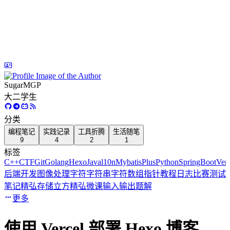
SugarMGP
大二学生
分类
编程笔记
实践记录
工具折腾
生活随笔
9
4
2
1
标签
C++
CTF
Git
Golang
Hexo
Java
l10n
MybatisPlus
Python
SpringBoot
Verc
后端开发
图像处理
字符
字符串
字符数组
指针
教程
日志
比赛
测试
笔记
精弘存储立方
精弘微课
输入输出
题解
更多
使用 Vercel 部署 Hexo 博客