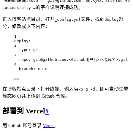
回到终端输入
，输入yes，出现
ssh -T git@github.com
You’ve
的字样说明连接成功。
successfully …
进入博客站点目录，打开
文件，找到
部
_config.yml
deploy
分，修改成以下内容：
1
deploy
:
2
type
: 
git
3
repo
: 
git@github.com:<Github用户名>/<仓库名>.git
4
branch
: 
main
在博客站点目录下打开终端，输入
，即可自动生成
hexo g -d
静态网页并上传到 Github 仓库。
部署到 Vercel
#
用 Github 账号登录
Vercel
.