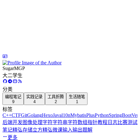
SugarMGP
大二学生
分类
编程笔记
实践记录
工具折腾
生活随笔
9
4
2
1
标签
C++
CTF
Git
Golang
Hexo
Java
l10n
MybatisPlus
Python
SpringBoot
Verc
后端开发
图像处理
字符
字符串
字符数组
指针
教程
日志
比赛
测试
笔记
精弘存储立方
精弘微课
输入输出
题解
更多