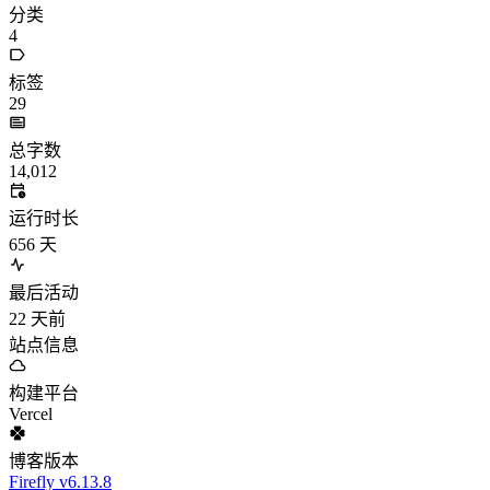
分类
4
标签
29
总字数
14,012
运行时长
656
天
最后活动
22
天前
站点信息
构建平台
Vercel
博客版本
Firefly v6.13.8