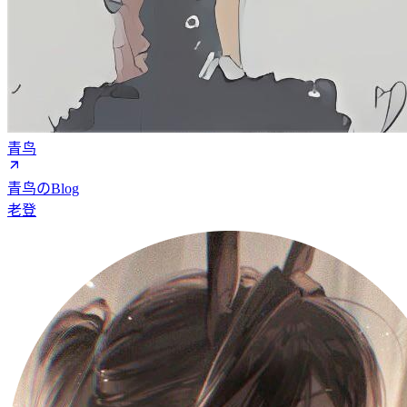
青鸟
青鸟のBlog
老登