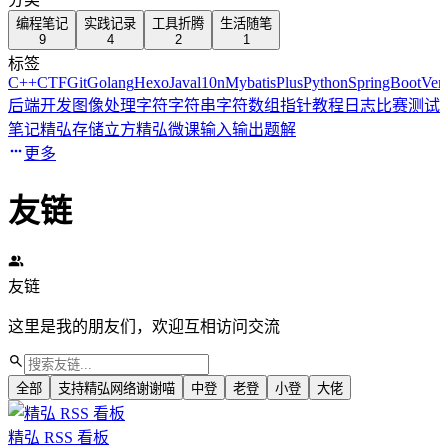
编程笔记
实践记录
工具折腾
生活随笔
9
4
2
1
标签
C++
CTF
Git
Golang
Hexo
Java
l10n
MybatisPlus
Python
SpringBoot
Verc
后端开发
图像处理
字符
字符串
字符数组
指针
教程
日志
比赛
测试
笔记
精弘存储立方
精弘微课
输入输出
题解
更多
友链
友链
这里是我的朋友们，欢迎互相访问交流
全部
支持精弘网络谢谢喵
中登
老登
小登
大佬
精弘 RSS 看板