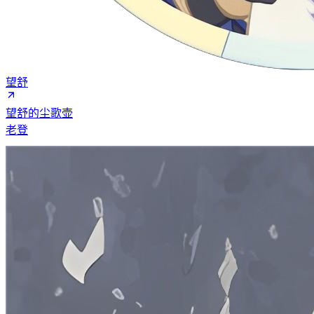
望舒
望舒的尘歌壶
老登