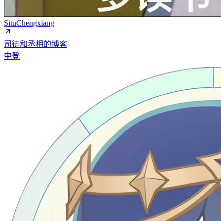
SituChengxiang
司徒和丞相的博客
中登