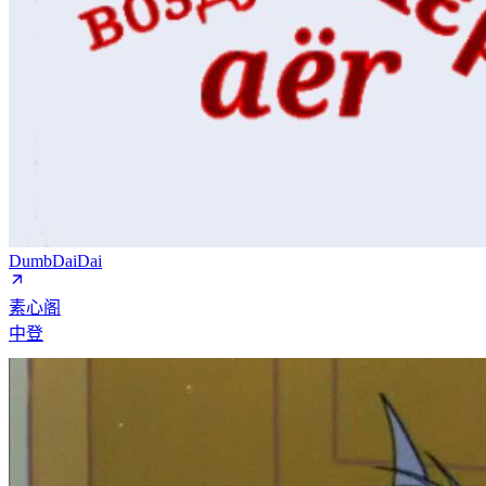
DumbDaiDai
素心阁
中登