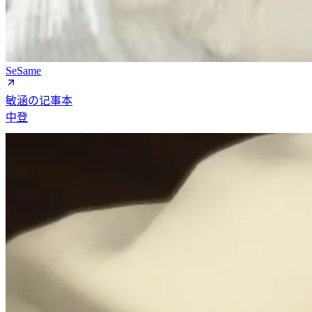
SeSame
敏涵の记事本
中登