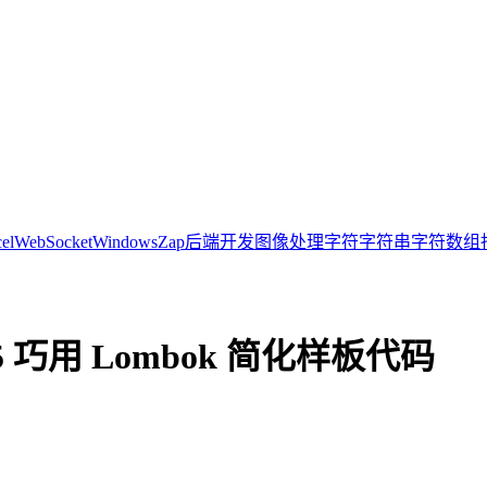
el
WebSocket
Windows
Zap
后端开发
图像处理
字符
字符串
字符数组
.5 巧用 Lombok 简化样板代码