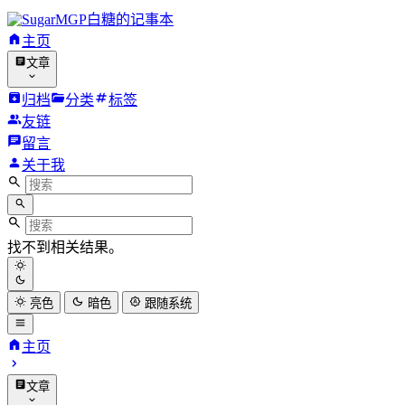
白糖的记事本
主页
文章
归档
分类
标签
友链
留言
关于我
找不到相关结果。
亮色
暗色
跟随系统
主页
文章