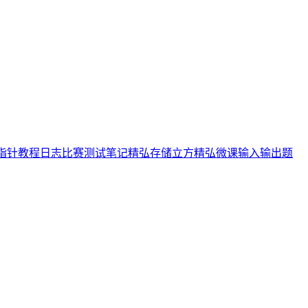
指针
教程
日志
比赛
测试
笔记
精弘存储立方
精弘微课
输入输出
题