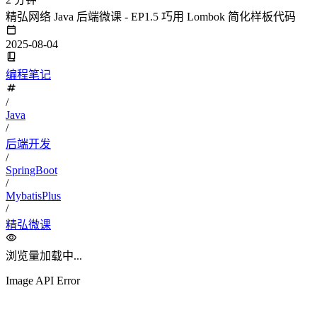
精弘网络 Java 后端微课 - EP1.5 巧用 Lombok 简化样板代码
2025-08-04
编程笔记
/
Java
/
后端开发
/
SpringBoot
/
MybatisPlus
/
精弘微课
浏览量
加载中...
Image API Error