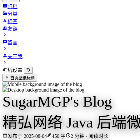
归档
分类
标签
友链
留言
关于我
壁纸设置
首页壁纸标题
SugarMGP's Blog
精弘网络 Java 后端微
发布于 2025-08-04
450 字
2 分钟 · 阅读时长