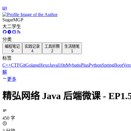
SugarMGP
大二学生
分类
编程笔记
实践记录
工具折腾
生活随笔
9
4
2
1
标签
C++
CTF
Git
Golang
Hexo
Java
l10n
MybatisPlus
Python
SpringBoot
Verc
解
更多
精弘网络 Java 后端微课 - EP1
450 字
2 分钟