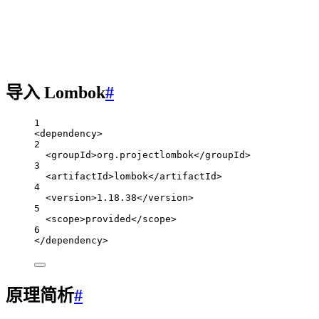
导入 Lombok
#
1
<
dependency
>
2
<
groupId
>org.projectlombok</
groupId
>
3
<
artifactId
>lombok</
artifactId
>
4
<
version
>1.18.38</
version
>
5
<
scope
>provided</
scope
>
6
</
dependency
>
原理简析
#