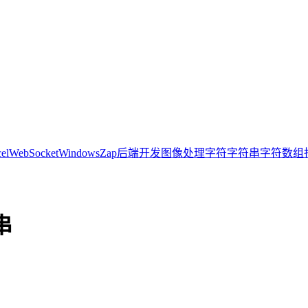
el
WebSocket
Windows
Zap
后端开发
图像处理
字符
字符串
字符数组
串