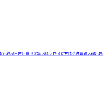
指针
教程
日志
比赛
测试
笔记
精弘存储立方
精弘微课
输入输出
题