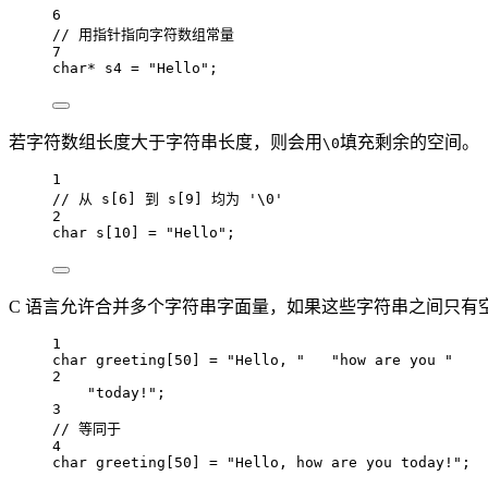
6
// 用指针指向字符数组常量
7
char*
 s4 
=
"Hello"
;
若字符数组长度大于字符串长度，则会用
填充剩余的空间。
\0
1
// 从 s[6] 到 s[9] 均为 '\0'
2
char
s
[
10
] 
=
"Hello"
;
C 语言允许合并多个字符串字面量，如果这些字符串之间只有
1
char
greeting
[
50
] 
=
"Hello, "
"how are you "
2
"today!"
;
3
// 等同于
4
char
greeting
[
50
] 
=
"Hello, how are you today!"
;