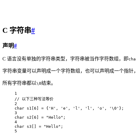
C 字符串
#
声明
#
C 语言没有单独的字符串类型，字符串被当作字符数组，即
cha
字符串变量可以声明成一个字符数组，也可以声明成一个指针
所有字符串都以
结束。
\0
1
// 以下三种写法等价
2
char
s1
[
6
] 
=
 {
'H'
, 
'e'
, 
'l'
, 
'l'
, 
'o'
, 
'
\0
'
};
3
char
s2
[
6
] 
=
"Hello"
;
4
char
 s3[] 
=
"Hello"
;
5