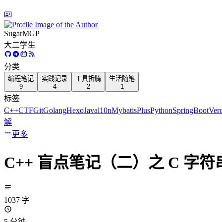
SugarMGP
大二学生
分类
编程笔记
实践记录
工具折腾
生活随笔
9
4
2
1
标签
C++
CTF
Git
Golang
Hexo
Java
l10n
MybatisPlus
Python
SpringBoot
Verc
解
更多
C++ 盲点笔记（二）之 C 字符
1037 字
5 分钟