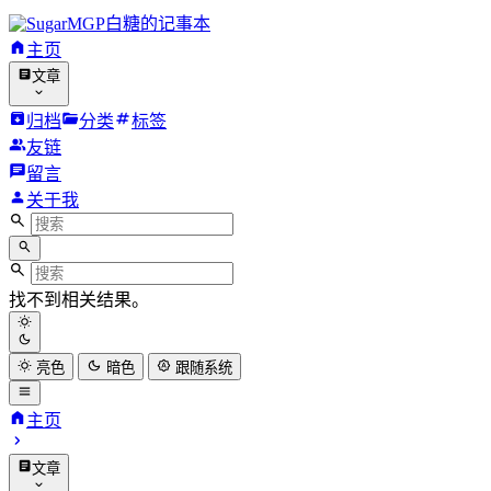
白糖的记事本
主页
文章
归档
分类
标签
友链
留言
关于我
找不到相关结果。
亮色
暗色
跟随系统
主页
文章